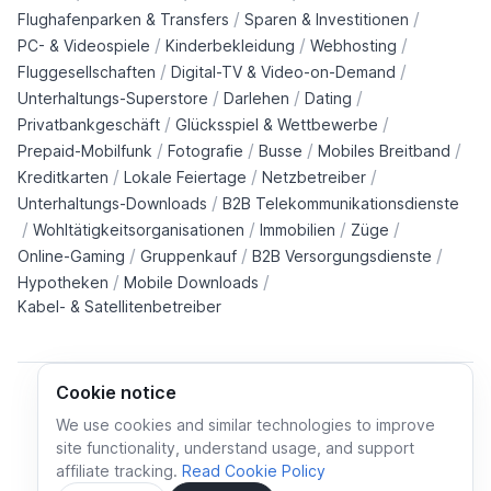
/
/
Flughafenparken & Transfers
Sparen & Investitionen
/
/
/
PC- & Videospiele
Kinderbekleidung
Webhosting
/
/
Fluggesellschaften
Digital-TV & Video-on-Demand
/
/
/
Unterhaltungs-Superstore
Darlehen
Dating
/
/
Privatbankgeschäft
Glücksspiel & Wettbewerbe
/
/
/
/
Prepaid-Mobilfunk
Fotografie
Busse
Mobiles Breitband
/
/
/
Kreditkarten
Lokale Feiertage
Netzbetreiber
/
Unterhaltungs-Downloads
B2B Telekommunikationsdienste
/
/
/
/
Wohltätigkeitsorganisationen
Immobilien
Züge
/
/
/
Online-Gaming
Gruppenkauf
B2B Versorgungsdienste
/
/
Hypotheken
Mobile Downloads
Kabel- & Satellitenbetreiber
Cookie notice
We use cookies and similar technologies to improve
site functionality, understand usage, and support
Cookie policy
Cookies preferences
Privacy policy
affiliate tracking.
Read Cookie Policy
Terms and conditions