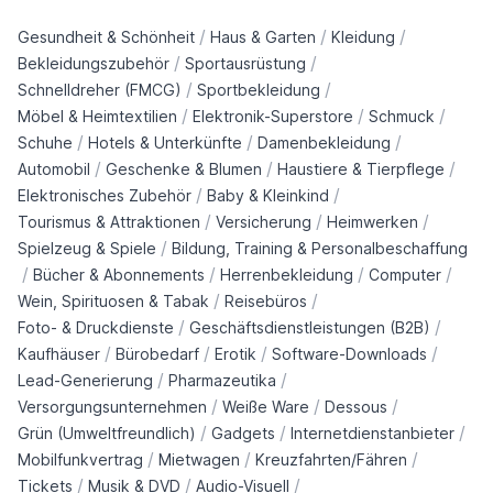
/
/
/
Gesundheit & Schönheit
Haus & Garten
Kleidung
/
/
Bekleidungszubehör
Sportausrüstung
/
/
Schnelldreher (FMCG)
Sportbekleidung
/
/
/
Möbel & Heimtextilien
Elektronik-Superstore
Schmuck
/
/
/
Schuhe
Hotels & Unterkünfte
Damenbekleidung
/
/
/
Automobil
Geschenke & Blumen
Haustiere & Tierpflege
/
/
Elektronisches Zubehör
Baby & Kleinkind
/
/
/
Tourismus & Attraktionen
Versicherung
Heimwerken
/
Spielzeug & Spiele
Bildung, Training & Personalbeschaffung
/
/
/
/
Bücher & Abonnements
Herrenbekleidung
Computer
/
/
Wein, Spirituosen & Tabak
Reisebüros
/
/
Foto- & Druckdienste
Geschäftsdienstleistungen (B2B)
/
/
/
/
Kaufhäuser
Bürobedarf
Erotik
Software-Downloads
/
/
Lead-Generierung
Pharmazeutika
/
/
/
Versorgungsunternehmen
Weiße Ware
Dessous
/
/
/
Grün (Umweltfreundlich)
Gadgets
Internetdienstanbieter
/
/
/
Mobilfunkvertrag
Mietwagen
Kreuzfahrten/Fähren
/
/
/
Tickets
Musik & DVD
Audio-Visuell