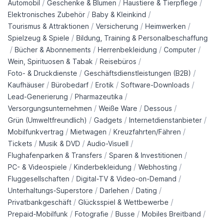
/
/
/
Automobil
Geschenke & Blumen
Haustiere & Tierpflege
/
/
Elektronisches Zubehör
Baby & Kleinkind
/
/
/
Tourismus & Attraktionen
Versicherung
Heimwerken
/
Spielzeug & Spiele
Bildung, Training & Personalbeschaffung
/
/
/
/
Bücher & Abonnements
Herrenbekleidung
Computer
/
/
Wein, Spirituosen & Tabak
Reisebüros
/
/
Foto- & Druckdienste
Geschäftsdienstleistungen (B2B)
/
/
/
/
Kaufhäuser
Bürobedarf
Erotik
Software-Downloads
/
/
Lead-Generierung
Pharmazeutika
/
/
/
Versorgungsunternehmen
Weiße Ware
Dessous
/
/
/
Grün (Umweltfreundlich)
Gadgets
Internetdienstanbieter
/
/
/
Mobilfunkvertrag
Mietwagen
Kreuzfahrten/Fähren
/
/
/
Tickets
Musik & DVD
Audio-Visuell
/
/
Flughafenparken & Transfers
Sparen & Investitionen
/
/
/
PC- & Videospiele
Kinderbekleidung
Webhosting
/
/
Fluggesellschaften
Digital-TV & Video-on-Demand
/
/
/
Unterhaltungs-Superstore
Darlehen
Dating
/
/
Privatbankgeschäft
Glücksspiel & Wettbewerbe
/
/
/
/
Prepaid-Mobilfunk
Fotografie
Busse
Mobiles Breitband