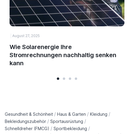
August 27, 2025
H
Wie Solarenergie Ihre
Stromrechnungen nachhaltig senken
kann
/
/
/
Gesundheit & Schönheit
Haus & Garten
Kleidung
/
/
Bekleidungszubehör
Sportausrüstung
/
/
Schnelldreher (FMCG)
Sportbekleidung