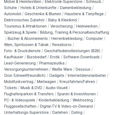
/
/
/
Möbel & Heimtextilien
Elektronik-Superstore
Schmuck
/
/
/
Schuhe
Hotels & Unterkünfte
Damenbekleidung
/
/
/
Automobil
Geschenke & Blumen
Haustiere & Tierpflege
/
/
Elektronisches Zubehör
Baby & Kleinkind
/
/
/
Tourismus & Attraktionen
Versicherung
Heimwerken
/
Spielzeug & Spiele
Bildung, Training & Personalbeschaffung
/
/
/
/
Bücher & Abonnements
Herrenbekleidung
Computer
/
/
Wein, Spirituosen & Tabak
Reisebüros
/
/
Foto- & Druckdienste
Geschäftsdienstleistungen (B2B)
/
/
/
/
Kaufhäuser
Bürobedarf
Erotik
Software-Downloads
/
/
Lead-Generierung
Pharmazeutika
/
/
/
Versorgungsunternehmen
Weiße Ware
Dessous
/
/
/
Grün (Umweltfreundlich)
Gadgets
Internetdienstanbieter
/
/
/
Mobilfunkvertrag
Mietwagen
Kreuzfahrten/Fähren
/
/
/
Tickets
Musik & DVD
Audio-Visuell
/
/
Flughafenparken & Transfers
Sparen & Investitionen
/
/
/
PC- & Videospiele
Kinderbekleidung
Webhosting
/
/
Fluggesellschaften
Digital-TV & Video-on-Demand
/
/
/
Unterhaltungs-Superstore
Darlehen
Dating