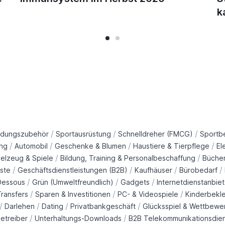
k
/
/
/
idungszubehör
Sportausrüstung
Schnelldreher (FMCG)
Sportb
/
/
/
/
ng
Automobil
Geschenke & Blumen
Haustiere & Tierpflege
El
/
/
ielzeug & Spiele
Bildung, Training & Personalbeschaffung
Büche
/
/
/
/
ste
Geschäftsdienstleistungen (B2B)
Kaufhäuser
Bürobedarf
/
/
/
Dessous
Grün (Umweltfreundlich)
Gadgets
Internetdienstanbiet
/
/
/
ransfers
Sparen & Investitionen
PC- & Videospiele
Kinderbekl
/
/
/
/
Darlehen
Dating
Privatbankgeschäft
Glücksspiel & Wettbewe
/
/
etreiber
Unterhaltungs-Downloads
B2B Telekommunikationsdie