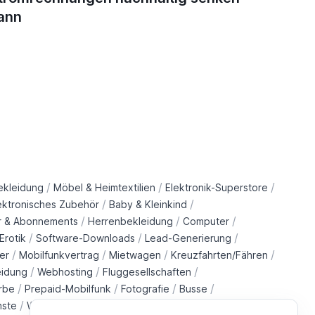
ann
/
/
/
ekleidung
Möbel & Heimtextilien
Elektronik-Superstore
/
/
ektronisches Zubehör
Baby & Kleinkind
/
/
/
r & Abonnements
Herrenbekleidung
Computer
/
/
/
Erotik
Software-Downloads
Lead-Generierung
/
/
/
/
er
Mobilfunkvertrag
Mietwagen
Kreuzfahrten/Fähren
/
/
/
eidung
Webhosting
Fluggesellschaften
/
/
/
/
rbe
Prepaid-Mobilfunk
Fotografie
Busse
/
/
/
/
nste
Wohltätigkeitsorganisationen
Immobilien
Züge