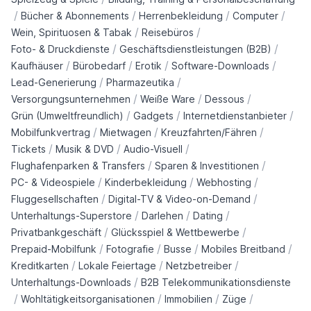
/
/
/
/
Bücher & Abonnements
Herrenbekleidung
Computer
/
/
Wein, Spirituosen & Tabak
Reisebüros
/
/
Foto- & Druckdienste
Geschäftsdienstleistungen (B2B)
/
/
/
/
Kaufhäuser
Bürobedarf
Erotik
Software-Downloads
/
/
Lead-Generierung
Pharmazeutika
/
/
/
Versorgungsunternehmen
Weiße Ware
Dessous
/
/
/
Grün (Umweltfreundlich)
Gadgets
Internetdienstanbieter
/
/
/
Mobilfunkvertrag
Mietwagen
Kreuzfahrten/Fähren
/
/
/
Tickets
Musik & DVD
Audio-Visuell
/
/
Flughafenparken & Transfers
Sparen & Investitionen
/
/
/
PC- & Videospiele
Kinderbekleidung
Webhosting
/
/
Fluggesellschaften
Digital-TV & Video-on-Demand
/
/
/
Unterhaltungs-Superstore
Darlehen
Dating
/
/
Privatbankgeschäft
Glücksspiel & Wettbewerbe
/
/
/
/
Prepaid-Mobilfunk
Fotografie
Busse
Mobiles Breitband
/
/
/
Kreditkarten
Lokale Feiertage
Netzbetreiber
/
Unterhaltungs-Downloads
B2B Telekommunikationsdienste
/
/
/
/
Wohltätigkeitsorganisationen
Immobilien
Züge