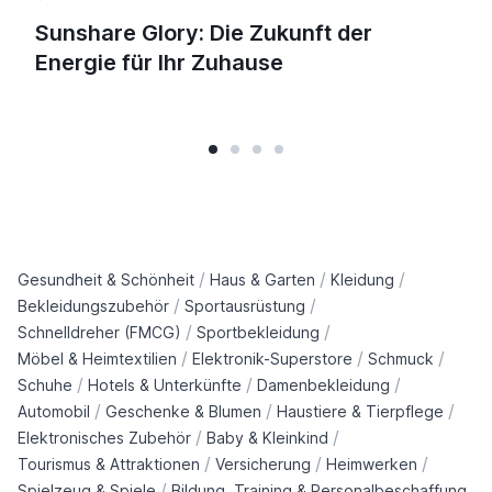
Sunshare Glory: Die Zukunft der
Energie für Ihr Zuhause
/
/
/
Gesundheit & Schönheit
Haus & Garten
Kleidung
/
/
Bekleidungszubehör
Sportausrüstung
/
/
Schnelldreher (FMCG)
Sportbekleidung
/
/
/
Möbel & Heimtextilien
Elektronik-Superstore
Schmuck
/
/
/
Schuhe
Hotels & Unterkünfte
Damenbekleidung
/
/
/
Automobil
Geschenke & Blumen
Haustiere & Tierpflege
/
/
Elektronisches Zubehör
Baby & Kleinkind
/
/
/
Tourismus & Attraktionen
Versicherung
Heimwerken
/
Spielzeug & Spiele
Bildung, Training & Personalbeschaffung