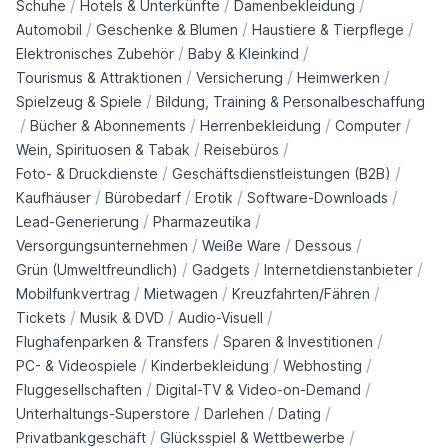
/
/
/
Schuhe
Hotels & Unterkünfte
Damenbekleidung
/
/
/
Automobil
Geschenke & Blumen
Haustiere & Tierpflege
/
/
Elektronisches Zubehör
Baby & Kleinkind
/
/
/
Tourismus & Attraktionen
Versicherung
Heimwerken
/
Spielzeug & Spiele
Bildung, Training & Personalbeschaffung
/
/
/
/
Bücher & Abonnements
Herrenbekleidung
Computer
/
/
Wein, Spirituosen & Tabak
Reisebüros
/
/
Foto- & Druckdienste
Geschäftsdienstleistungen (B2B)
/
/
/
/
Kaufhäuser
Bürobedarf
Erotik
Software-Downloads
/
/
Lead-Generierung
Pharmazeutika
/
/
/
Versorgungsunternehmen
Weiße Ware
Dessous
/
/
/
Grün (Umweltfreundlich)
Gadgets
Internetdienstanbieter
/
/
/
Mobilfunkvertrag
Mietwagen
Kreuzfahrten/Fähren
/
/
/
Tickets
Musik & DVD
Audio-Visuell
/
/
Flughafenparken & Transfers
Sparen & Investitionen
/
/
/
PC- & Videospiele
Kinderbekleidung
Webhosting
/
/
Fluggesellschaften
Digital-TV & Video-on-Demand
/
/
/
Unterhaltungs-Superstore
Darlehen
Dating
/
/
Privatbankgeschäft
Glücksspiel & Wettbewerbe