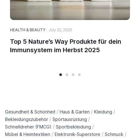
HEALTH & BEAUTY
July 22, 2025
H
Top 5 Nature’s Way Produkte für dein
Immunsystem im Herbst 2025
/
/
/
Gesundheit & Schönheit
Haus & Garten
Kleidung
/
/
Bekleidungszubehör
Sportausrüstung
/
/
Schnelldreher (FMCG)
Sportbekleidung
/
/
/
Möbel & Heimtextilien
Elektronik-Superstore
Schmuck