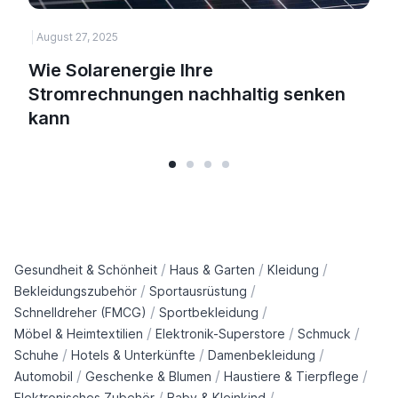
August 27, 2025
Wie Solarenergie Ihre
Stromrechnungen nachhaltig senken
kann
/
/
/
Gesundheit & Schönheit
Haus & Garten
Kleidung
/
/
Bekleidungszubehör
Sportausrüstung
/
/
Schnelldreher (FMCG)
Sportbekleidung
/
/
/
Möbel & Heimtextilien
Elektronik-Superstore
Schmuck
/
/
/
Schuhe
Hotels & Unterkünfte
Damenbekleidung
/
/
/
Automobil
Geschenke & Blumen
Haustiere & Tierpflege
/
/
Elektronisches Zubehör
Baby & Kleinkind