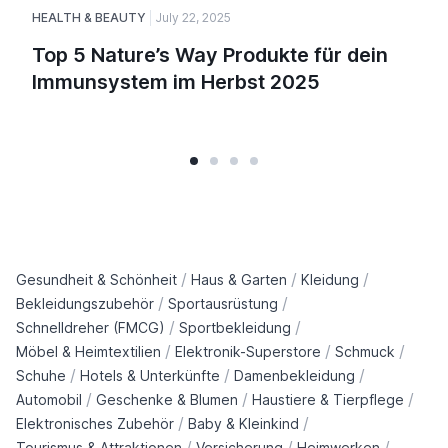
HEALTH & BEAUTY
July 22, 2025
Top 5 Nature’s Way Produkte für dein
Immunsystem im Herbst 2025
/
/
/
Gesundheit & Schönheit
Haus & Garten
Kleidung
/
/
Bekleidungszubehör
Sportausrüstung
/
/
Schnelldreher (FMCG)
Sportbekleidung
/
/
/
Möbel & Heimtextilien
Elektronik-Superstore
Schmuck
/
/
/
Schuhe
Hotels & Unterkünfte
Damenbekleidung
/
/
/
Automobil
Geschenke & Blumen
Haustiere & Tierpflege
/
/
Elektronisches Zubehör
Baby & Kleinkind
/
/
/
Tourismus & Attraktionen
Versicherung
Heimwerken