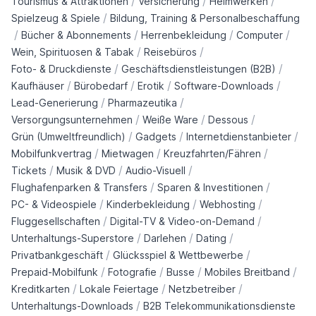
/
/
/
Tourismus & Attraktionen
Versicherung
Heimwerken
/
Spielzeug & Spiele
Bildung, Training & Personalbeschaffung
/
/
/
/
Bücher & Abonnements
Herrenbekleidung
Computer
/
/
Wein, Spirituosen & Tabak
Reisebüros
/
/
Foto- & Druckdienste
Geschäftsdienstleistungen (B2B)
/
/
/
/
Kaufhäuser
Bürobedarf
Erotik
Software-Downloads
/
/
Lead-Generierung
Pharmazeutika
/
/
/
Versorgungsunternehmen
Weiße Ware
Dessous
/
/
/
Grün (Umweltfreundlich)
Gadgets
Internetdienstanbieter
/
/
/
Mobilfunkvertrag
Mietwagen
Kreuzfahrten/Fähren
/
/
/
Tickets
Musik & DVD
Audio-Visuell
/
/
Flughafenparken & Transfers
Sparen & Investitionen
/
/
/
PC- & Videospiele
Kinderbekleidung
Webhosting
/
/
Fluggesellschaften
Digital-TV & Video-on-Demand
/
/
/
Unterhaltungs-Superstore
Darlehen
Dating
/
/
Privatbankgeschäft
Glücksspiel & Wettbewerbe
/
/
/
/
Prepaid-Mobilfunk
Fotografie
Busse
Mobiles Breitband
/
/
/
Kreditkarten
Lokale Feiertage
Netzbetreiber
/
Unterhaltungs-Downloads
B2B Telekommunikationsdienste