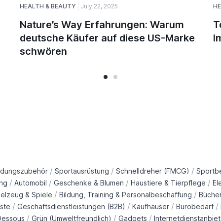
HEALTH & BEAUTY
July 22, 2025
HE
Nature’s Way Erfahrungen: Warum
T
deutsche Käufer auf diese US-Marke
I
schwören
/
/
/
idungszubehör
Sportausrüstung
Schnelldreher (FMCG)
Sportb
/
/
/
/
ng
Automobil
Geschenke & Blumen
Haustiere & Tierpflege
El
/
/
ielzeug & Spiele
Bildung, Training & Personalbeschaffung
Büche
/
/
/
/
ste
Geschäftsdienstleistungen (B2B)
Kaufhäuser
Bürobedarf
/
/
/
Dessous
Grün (Umweltfreundlich)
Gadgets
Internetdienstanbiet