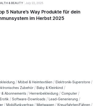
ALTH & BEAUTY
July 22, 2025
August 27,
op 5 Nature’s Way Produkte für dein
Wie Sol
mmunsystem im Herbst 2025
Stromr
kann
/
/
/
ekleidung
Möbel & Heimtextilien
Elektronik-Superstore
/
/
ektronisches Zubehör
Baby & Kleinkind
/
/
/
r & Abonnements
Herrenbekleidung
Computer
/
/
/
Erotik
Software-Downloads
Lead-Generierung
/
/
/
/
er
Mobilfunkvertrag
Mietwagen
Kreuzfahrten/Fähren