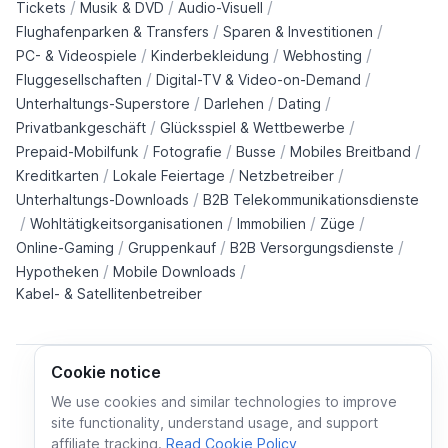
/
/
/
Tickets
Musik & DVD
Audio-Visuell
/
/
Flughafenparken & Transfers
Sparen & Investitionen
/
/
/
PC- & Videospiele
Kinderbekleidung
Webhosting
/
/
Fluggesellschaften
Digital-TV & Video-on-Demand
/
/
/
Unterhaltungs-Superstore
Darlehen
Dating
/
/
Privatbankgeschäft
Glücksspiel & Wettbewerbe
/
/
/
/
Prepaid-Mobilfunk
Fotografie
Busse
Mobiles Breitband
/
/
/
Kreditkarten
Lokale Feiertage
Netzbetreiber
/
Unterhaltungs-Downloads
B2B Telekommunikationsdienste
/
/
/
/
Wohltätigkeitsorganisationen
Immobilien
Züge
/
/
/
Online-Gaming
Gruppenkauf
B2B Versorgungsdienste
/
/
Hypotheken
Mobile Downloads
Kabel- & Satellitenbetreiber
Cookie notice
We use cookies and similar technologies to improve
site functionality, understand usage, and support
Cookie policy
Cookies preferences
Privacy policy
affiliate tracking.
Read Cookie Policy