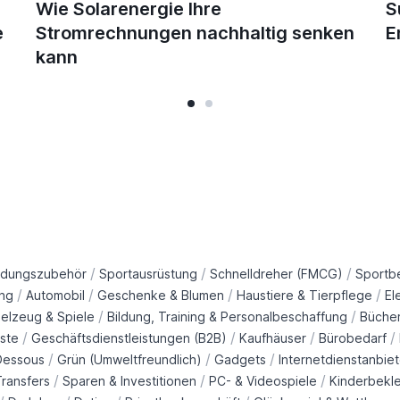
Wie Solarenergie Ihre
S
e
Stromrechnungen nachhaltig senken
E
kann
/
/
/
idungszubehör
Sportausrüstung
Schnelldreher (FMCG)
Sportb
/
/
/
/
ng
Automobil
Geschenke & Blumen
Haustiere & Tierpflege
El
/
/
ielzeug & Spiele
Bildung, Training & Personalbeschaffung
Büche
/
/
/
/
ste
Geschäftsdienstleistungen (B2B)
Kaufhäuser
Bürobedarf
/
/
/
Dessous
Grün (Umweltfreundlich)
Gadgets
Internetdienstanbiet
/
/
/
ransfers
Sparen & Investitionen
PC- & Videospiele
Kinderbekl