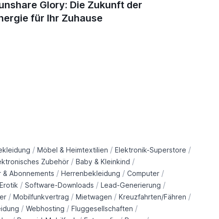
unshare Glory: Die Zukunft der
Top 5 N
nergie für Ihr Zuhause
Immuns
/
/
/
ekleidung
Möbel & Heimtextilien
Elektronik-Superstore
/
/
ektronisches Zubehör
Baby & Kleinkind
/
/
/
r & Abonnements
Herrenbekleidung
Computer
/
/
/
Erotik
Software-Downloads
Lead-Generierung
/
/
/
/
er
Mobilfunkvertrag
Mietwagen
Kreuzfahrten/Fähren
/
/
/
eidung
Webhosting
Fluggesellschaften