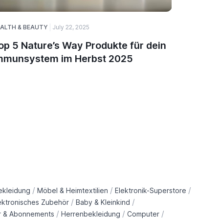
ALTH & BEAUTY
July 22, 2025
August 27,
op 5 Nature’s Way Produkte für dein
Sunshar
mmunsystem im Herbst 2025
Energie
/
/
/
ekleidung
Möbel & Heimtextilien
Elektronik-Superstore
/
/
ektronisches Zubehör
Baby & Kleinkind
/
/
/
r & Abonnements
Herrenbekleidung
Computer