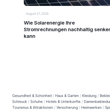
August 27, 2025
Wie Solarenergie Ihre
Stromrechnungen nachhaltig senke
kann
/
/
/
Gesundheit & Schönheit
Haus & Garten
Kleidung
Bekle
/
/
/
Schmuck
Schuhe
Hotels & Unterkünfte
Damenbekleidu
/
/
/
Tourismus & Attraktionen
Versicherung
Heimwerken
Sp