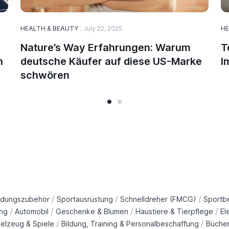
HEALTH & BEAUTY
July 22, 2025
HE
Nature’s Way Erfahrungen: Warum
T
n
deutsche Käufer auf diese US-Marke
I
schwören
/
/
/
idungszubehör
Sportausrüstung
Schnelldreher (FMCG)
Sportb
/
/
/
/
ng
Automobil
Geschenke & Blumen
Haustiere & Tierpflege
El
/
/
ielzeug & Spiele
Bildung, Training & Personalbeschaffung
Büche