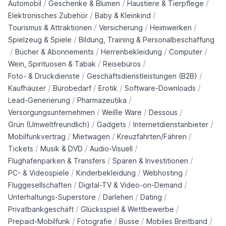
/
/
/
Automobil
Geschenke & Blumen
Haustiere & Tierpflege
/
/
Elektronisches Zubehör
Baby & Kleinkind
/
/
/
Tourismus & Attraktionen
Versicherung
Heimwerken
/
Spielzeug & Spiele
Bildung, Training & Personalbeschaffung
/
/
/
/
Bücher & Abonnements
Herrenbekleidung
Computer
/
/
Wein, Spirituosen & Tabak
Reisebüros
/
/
Foto- & Druckdienste
Geschäftsdienstleistungen (B2B)
/
/
/
/
Kaufhäuser
Bürobedarf
Erotik
Software-Downloads
/
/
Lead-Generierung
Pharmazeutika
/
/
/
Versorgungsunternehmen
Weiße Ware
Dessous
/
/
/
Grün (Umweltfreundlich)
Gadgets
Internetdienstanbieter
/
/
/
Mobilfunkvertrag
Mietwagen
Kreuzfahrten/Fähren
/
/
/
Tickets
Musik & DVD
Audio-Visuell
/
/
Flughafenparken & Transfers
Sparen & Investitionen
/
/
/
PC- & Videospiele
Kinderbekleidung
Webhosting
/
/
Fluggesellschaften
Digital-TV & Video-on-Demand
/
/
/
Unterhaltungs-Superstore
Darlehen
Dating
/
/
Privatbankgeschäft
Glücksspiel & Wettbewerbe
/
/
/
/
Prepaid-Mobilfunk
Fotografie
Busse
Mobiles Breitband