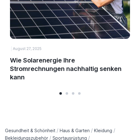
August 27, 2025
H
Wie Solarenergie Ihre
Stromrechnungen nachhaltig senken
kann
/
/
/
Gesundheit & Schönheit
Haus & Garten
Kleidung
/
/
Bekleidungszubehör
Sportausrüstung