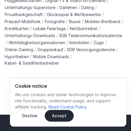
/
/
Fluggesellschaften
Digital-TV & Video-on-Demand
/
/
/
Unterhaltungs-Superstore
Darlehen
Dating
/
/
Privatbankgeschäft
Glücksspiel & Wettbewerbe
/
/
/
/
Prepaid-Mobilfunk
Fotografie
Busse
Mobiles Breitband
/
/
/
Kreditkarten
Lokale Feiertage
Netzbetreiber
/
Unterhaltungs-Downloads
B2B Telekommunikationsdienste
/
/
/
/
Wohltätigkeitsorganisationen
Immobilien
Züge
/
/
/
Online-Gaming
Gruppenkauf
B2B Versorgungsdienste
/
/
Hypotheken
Mobile Downloads
Kabel- & Satellitenbetreiber
Cookie notice
We use cookies and similar technologies to improve
site functionality, understand usage, and support
Cookie policy
Cookies preferences
Privacy policy
affiliate tracking.
Read Cookie Policy
Terms and conditions
Decline
Accept
Sidebar
© All rights reserved.