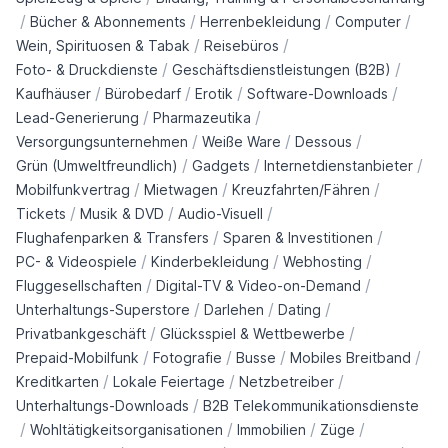
/
/
/
/
Bücher & Abonnements
Herrenbekleidung
Computer
/
/
Wein, Spirituosen & Tabak
Reisebüros
/
/
Foto- & Druckdienste
Geschäftsdienstleistungen (B2B)
/
/
/
/
Kaufhäuser
Bürobedarf
Erotik
Software-Downloads
/
/
Lead-Generierung
Pharmazeutika
/
/
/
Versorgungsunternehmen
Weiße Ware
Dessous
/
/
/
Grün (Umweltfreundlich)
Gadgets
Internetdienstanbieter
/
/
/
Mobilfunkvertrag
Mietwagen
Kreuzfahrten/Fähren
/
/
/
Tickets
Musik & DVD
Audio-Visuell
/
/
Flughafenparken & Transfers
Sparen & Investitionen
/
/
/
PC- & Videospiele
Kinderbekleidung
Webhosting
/
/
Fluggesellschaften
Digital-TV & Video-on-Demand
/
/
/
Unterhaltungs-Superstore
Darlehen
Dating
/
/
Privatbankgeschäft
Glücksspiel & Wettbewerbe
/
/
/
/
Prepaid-Mobilfunk
Fotografie
Busse
Mobiles Breitband
/
/
/
Kreditkarten
Lokale Feiertage
Netzbetreiber
/
Unterhaltungs-Downloads
B2B Telekommunikationsdienste
/
/
/
/
Wohltätigkeitsorganisationen
Immobilien
Züge