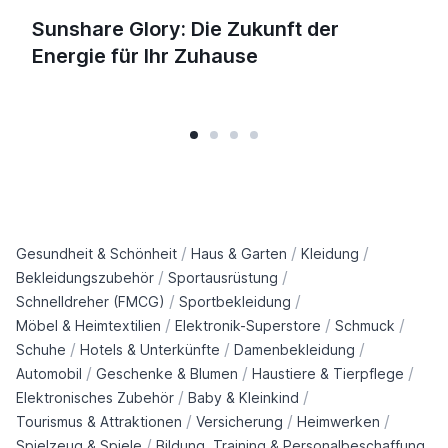
Sunshare Glory: Die Zukunft der
Energie für Ihr Zuhause
/
/
/
Gesundheit & Schönheit
Haus & Garten
Kleidung
/
/
Bekleidungszubehör
Sportausrüstung
/
/
Schnelldreher (FMCG)
Sportbekleidung
/
/
/
Möbel & Heimtextilien
Elektronik-Superstore
Schmuck
/
/
/
Schuhe
Hotels & Unterkünfte
Damenbekleidung
/
/
/
Automobil
Geschenke & Blumen
Haustiere & Tierpflege
/
/
Elektronisches Zubehör
Baby & Kleinkind
/
/
/
Tourismus & Attraktionen
Versicherung
Heimwerken
/
Spielzeug & Spiele
Bildung, Training & Personalbeschaffung