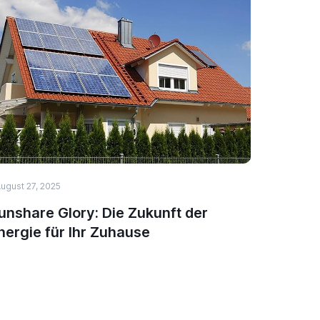
ugust 27, 2025
HEALTH & 
unshare Glory: Die Zukunft der
Nature
nergie für Ihr Zuhause
deutsc
schwör