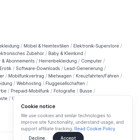
/
/
/
ekleidung
Möbel & Heimtextilien
Elektronik-Superstore
/
/
ektronisches Zubehör
Baby & Kleinkind
/
/
/
r & Abonnements
Herrenbekleidung
Computer
/
/
/
Erotik
Software-Downloads
Lead-Generierung
/
/
/
/
er
Mobilfunkvertrag
Mietwagen
Kreuzfahrten/Fähren
/
/
/
eidung
Webhosting
Fluggesellschaften
/
/
/
/
rbe
Prepaid-Mobilfunk
Fotografie
Busse
/
/
/
/
nste
Wohltätigkeitsorganisationen
Immobilien
Züge
Cookie notice
We use cookies and similar technologies to
improve site functionality, understand usage, and
support affiliate tracking.
Read Cookie Policy
Decline
Accept