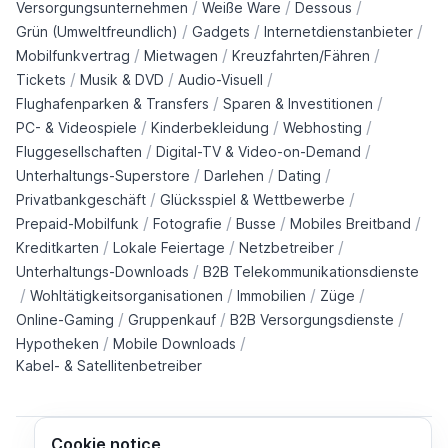
/
/
/
Versorgungsunternehmen
Weiße Ware
Dessous
/
/
/
Grün (Umweltfreundlich)
Gadgets
Internetdienstanbieter
/
/
/
Mobilfunkvertrag
Mietwagen
Kreuzfahrten/Fähren
/
/
/
Tickets
Musik & DVD
Audio-Visuell
/
/
Flughafenparken & Transfers
Sparen & Investitionen
/
/
/
PC- & Videospiele
Kinderbekleidung
Webhosting
/
/
Fluggesellschaften
Digital-TV & Video-on-Demand
/
/
/
Unterhaltungs-Superstore
Darlehen
Dating
/
/
Privatbankgeschäft
Glücksspiel & Wettbewerbe
/
/
/
/
Prepaid-Mobilfunk
Fotografie
Busse
Mobiles Breitband
/
/
/
Kreditkarten
Lokale Feiertage
Netzbetreiber
/
Unterhaltungs-Downloads
B2B Telekommunikationsdienste
/
/
/
/
Wohltätigkeitsorganisationen
Immobilien
Züge
/
/
/
Online-Gaming
Gruppenkauf
B2B Versorgungsdienste
/
/
Hypotheken
Mobile Downloads
Kabel- & Satellitenbetreiber
Cookie notice