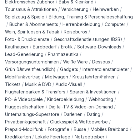
/
/
Elektronisches Zubehör
Baby & Kleinkind
/
/
/
Tourismus & Attraktionen
Versicherung
Heimwerken
/
Spielzeug & Spiele
Bildung, Training & Personalbeschaffung
/
/
/
/
Bücher & Abonnements
Herrenbekleidung
Computer
/
/
Wein, Spirituosen & Tabak
Reisebüros
/
/
Foto- & Druckdienste
Geschäftsdienstleistungen (B2B)
/
/
/
/
Kaufhäuser
Bürobedarf
Erotik
Software-Downloads
/
/
Lead-Generierung
Pharmazeutika
/
/
/
Versorgungsunternehmen
Weiße Ware
Dessous
/
/
/
Grün (Umweltfreundlich)
Gadgets
Internetdienstanbieter
/
/
/
Mobilfunkvertrag
Mietwagen
Kreuzfahrten/Fähren
/
/
/
Tickets
Musik & DVD
Audio-Visuell
/
/
Flughafenparken & Transfers
Sparen & Investitionen
/
/
/
PC- & Videospiele
Kinderbekleidung
Webhosting
/
/
Fluggesellschaften
Digital-TV & Video-on-Demand
/
/
/
Unterhaltungs-Superstore
Darlehen
Dating
/
/
Privatbankgeschäft
Glücksspiel & Wettbewerbe
/
/
/
/
Prepaid-Mobilfunk
Fotografie
Busse
Mobiles Breitband
/
/
/
Kreditkarten
Lokale Feiertage
Netzbetreiber