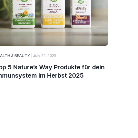
ALTH & BEAUTY
July 22, 2025
August 27,
op 5 Nature’s Way Produkte für dein
Wie Sol
mmunsystem im Herbst 2025
Stromr
kann