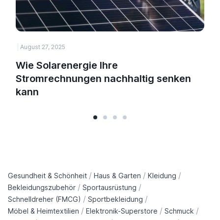
August 27, 2025
H
Wie Solarenergie Ihre
Stromrechnungen nachhaltig senken
kann
/
/
/
Gesundheit & Schönheit
Haus & Garten
Kleidung
/
/
Bekleidungszubehör
Sportausrüstung
/
/
Schnelldreher (FMCG)
Sportbekleidung
/
/
/
Möbel & Heimtextilien
Elektronik-Superstore
Schmuck