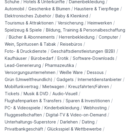
/
/
/
Schuhe
Hotels & Unterkünfte
Damenbekleidung
/
/
/
Automobil
Geschenke & Blumen
Haustiere & Tierpflege
/
/
Elektronisches Zubehör
Baby & Kleinkind
/
/
/
Tourismus & Attraktionen
Versicherung
Heimwerken
/
Spielzeug & Spiele
Bildung, Training & Personalbeschaffung
/
/
/
/
Bücher & Abonnements
Herrenbekleidung
Computer
/
/
Wein, Spirituosen & Tabak
Reisebüros
/
/
Foto- & Druckdienste
Geschäftsdienstleistungen (B2B)
/
/
/
/
Kaufhäuser
Bürobedarf
Erotik
Software-Downloads
/
/
Lead-Generierung
Pharmazeutika
/
/
/
Versorgungsunternehmen
Weiße Ware
Dessous
/
/
/
Grün (Umweltfreundlich)
Gadgets
Internetdienstanbieter
/
/
/
Mobilfunkvertrag
Mietwagen
Kreuzfahrten/Fähren
/
/
/
Tickets
Musik & DVD
Audio-Visuell
/
/
Flughafenparken & Transfers
Sparen & Investitionen
/
/
/
PC- & Videospiele
Kinderbekleidung
Webhosting
/
/
Fluggesellschaften
Digital-TV & Video-on-Demand
/
/
/
Unterhaltungs-Superstore
Darlehen
Dating
/
/
Privatbankgeschäft
Glücksspiel & Wettbewerbe