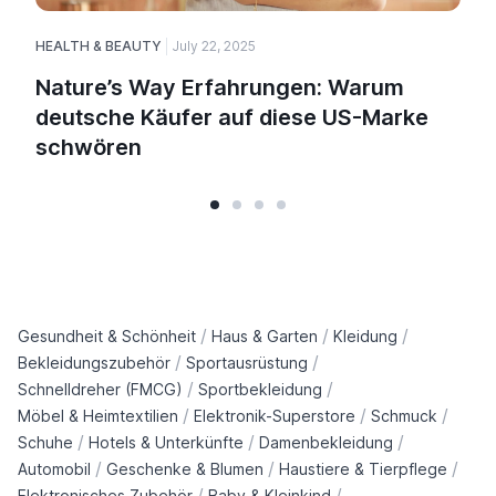
HEALTH & BEAUTY
July 22, 2025
Nature’s Way Erfahrungen: Warum
deutsche Käufer auf diese US-Marke
schwören
/
/
/
Gesundheit & Schönheit
Haus & Garten
Kleidung
/
/
Bekleidungszubehör
Sportausrüstung
/
/
Schnelldreher (FMCG)
Sportbekleidung
/
/
/
Möbel & Heimtextilien
Elektronik-Superstore
Schmuck
/
/
/
Schuhe
Hotels & Unterkünfte
Damenbekleidung
/
/
/
Automobil
Geschenke & Blumen
Haustiere & Tierpflege
/
/
Elektronisches Zubehör
Baby & Kleinkind