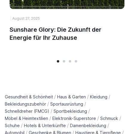
August 27, 2025
Sunshare Glory: Die Zukunft der
Energie für Ihr Zuhause
/
/
/
Gesundheit & Schönheit
Haus & Garten
Kleidung
/
/
Bekleidungszubehör
Sportausrüstung
/
/
Schnelldreher (FMCG)
Sportbekleidung
/
/
/
Möbel & Heimtextilien
Elektronik-Superstore
Schmuck
/
/
/
Schuhe
Hotels & Unterkünfte
Damenbekleidung
/
/
/
Automobil
Geschenke & Blumen
Haustiere & Tierpflege