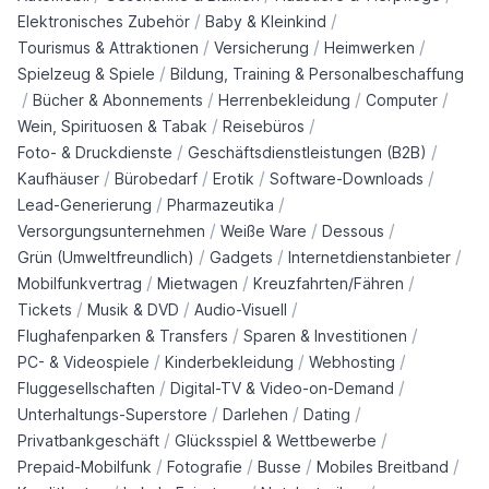
/
/
Elektronisches Zubehör
Baby & Kleinkind
/
/
/
Tourismus & Attraktionen
Versicherung
Heimwerken
/
Spielzeug & Spiele
Bildung, Training & Personalbeschaffung
/
/
/
/
Bücher & Abonnements
Herrenbekleidung
Computer
/
/
Wein, Spirituosen & Tabak
Reisebüros
/
/
Foto- & Druckdienste
Geschäftsdienstleistungen (B2B)
/
/
/
/
Kaufhäuser
Bürobedarf
Erotik
Software-Downloads
/
/
Lead-Generierung
Pharmazeutika
/
/
/
Versorgungsunternehmen
Weiße Ware
Dessous
/
/
/
Grün (Umweltfreundlich)
Gadgets
Internetdienstanbieter
/
/
/
Mobilfunkvertrag
Mietwagen
Kreuzfahrten/Fähren
/
/
/
Tickets
Musik & DVD
Audio-Visuell
/
/
Flughafenparken & Transfers
Sparen & Investitionen
/
/
/
PC- & Videospiele
Kinderbekleidung
Webhosting
/
/
Fluggesellschaften
Digital-TV & Video-on-Demand
/
/
/
Unterhaltungs-Superstore
Darlehen
Dating
/
/
Privatbankgeschäft
Glücksspiel & Wettbewerbe
/
/
/
/
Prepaid-Mobilfunk
Fotografie
Busse
Mobiles Breitband