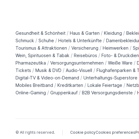
/
/
/
Gesundheit & Schönheit
Haus & Garten
Kleidung
Bekle
/
/
/
Schmuck
Schuhe
Hotels & Unterkünfte
Damenbekleidu
/
/
/
Tourismus & Attraktionen
Versicherung
Heimwerken
Sp
/
/
Wein, Spirituosen & Tabak
Reisebüros
Foto- & Druckdien
/
/
/
Pharmazeutika
Versorgungsunternehmen
Weiße Ware
/
/
/
Tickets
Musik & DVD
Audio-Visuell
Flughafenparken & T
/
Digital-TV & Video-on-Demand
Unterhaltungs-Superstore
/
/
/
Mobiles Breitband
Kreditkarten
Lokale Feiertage
Netzb
/
/
/
Online-Gaming
Gruppenkauf
B2B Versorgungsdienste
© All rights reserved.
Cookie policy
Cookies preferences
Pr