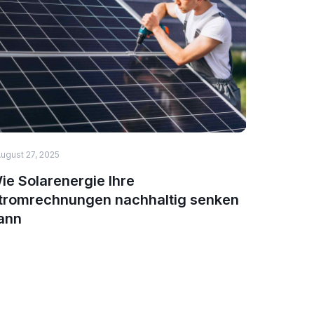
ugust 27, 2025
HEALTH & 
ie Solarenergie Ihre
Nature
tromrechnungen nachhaltig senken
deutsc
ann
schwör