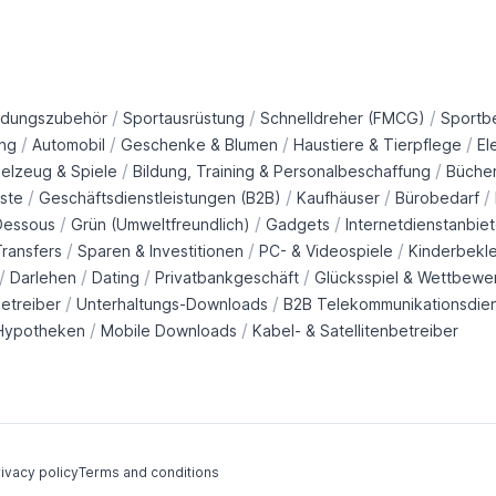
/
/
/
idungszubehör
Sportausrüstung
Schnelldreher (FMCG)
Sportb
/
/
/
/
ng
Automobil
Geschenke & Blumen
Haustiere & Tierpflege
El
/
/
ielzeug & Spiele
Bildung, Training & Personalbeschaffung
Büche
/
/
/
/
ste
Geschäftsdienstleistungen (B2B)
Kaufhäuser
Bürobedarf
/
/
/
Dessous
Grün (Umweltfreundlich)
Gadgets
Internetdienstanbiet
/
/
/
ransfers
Sparen & Investitionen
PC- & Videospiele
Kinderbekl
/
/
/
/
Darlehen
Dating
Privatbankgeschäft
Glücksspiel & Wettbewe
/
/
etreiber
Unterhaltungs-Downloads
B2B Telekommunikationsdie
/
/
Hypotheken
Mobile Downloads
Kabel- & Satellitenbetreiber
ivacy policy
Terms and conditions