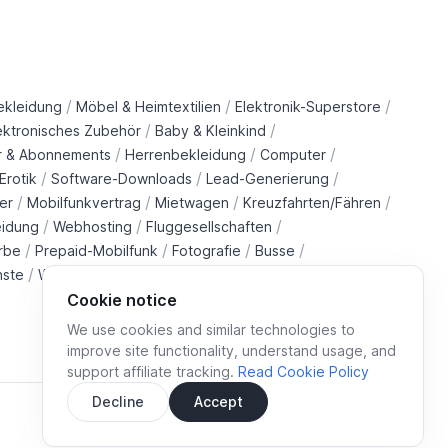
/
/
/
ekleidung
Möbel & Heimtextilien
Elektronik-Superstore
/
/
ektronisches Zubehör
Baby & Kleinkind
/
/
/
r & Abonnements
Herrenbekleidung
Computer
/
/
/
Erotik
Software-Downloads
Lead-Generierung
/
/
/
/
er
Mobilfunkvertrag
Mietwagen
Kreuzfahrten/Fähren
/
/
/
eidung
Webhosting
Fluggesellschaften
/
/
/
/
rbe
Prepaid-Mobilfunk
Fotografie
Busse
/
/
/
/
nste
Wohltätigkeitsorganisationen
Immobilien
Züge
Cookie notice
We use cookies and similar technologies to
improve site functionality, understand usage, and
support affiliate tracking.
Read Cookie Policy
Decline
Accept