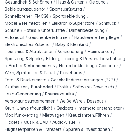
/
/
/
Gesundheit & Schönheit
Haus & Garten
Kleidung
/
/
Bekleidungszubehör
Sportausrüstung
/
/
Schnelldreher (FMCG)
Sportbekleidung
/
/
/
Möbel & Heimtextilien
Elektronik-Superstore
Schmuck
/
/
/
Schuhe
Hotels & Unterkünfte
Damenbekleidung
/
/
/
Automobil
Geschenke & Blumen
Haustiere & Tierpflege
/
/
Elektronisches Zubehör
Baby & Kleinkind
/
/
/
Tourismus & Attraktionen
Versicherung
Heimwerken
/
Spielzeug & Spiele
Bildung, Training & Personalbeschaffung
/
/
/
/
Bücher & Abonnements
Herrenbekleidung
Computer
/
/
Wein, Spirituosen & Tabak
Reisebüros
/
/
Foto- & Druckdienste
Geschäftsdienstleistungen (B2B)
/
/
/
/
Kaufhäuser
Bürobedarf
Erotik
Software-Downloads
/
/
Lead-Generierung
Pharmazeutika
/
/
/
Versorgungsunternehmen
Weiße Ware
Dessous
/
/
/
Grün (Umweltfreundlich)
Gadgets
Internetdienstanbieter
/
/
/
Mobilfunkvertrag
Mietwagen
Kreuzfahrten/Fähren
/
/
/
Tickets
Musik & DVD
Audio-Visuell
/
/
Flughafenparken & Transfers
Sparen & Investitionen