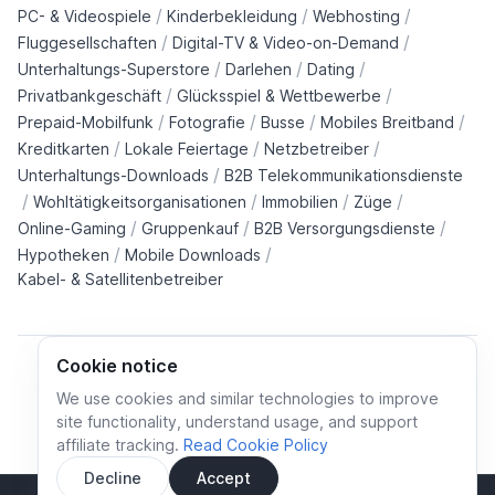
/
/
/
PC- & Videospiele
Kinderbekleidung
Webhosting
/
/
Fluggesellschaften
Digital-TV & Video-on-Demand
/
/
/
Unterhaltungs-Superstore
Darlehen
Dating
/
/
Privatbankgeschäft
Glücksspiel & Wettbewerbe
/
/
/
/
Prepaid-Mobilfunk
Fotografie
Busse
Mobiles Breitband
/
/
/
Kreditkarten
Lokale Feiertage
Netzbetreiber
/
Unterhaltungs-Downloads
B2B Telekommunikationsdienste
/
/
/
/
Wohltätigkeitsorganisationen
Immobilien
Züge
/
/
/
Online-Gaming
Gruppenkauf
B2B Versorgungsdienste
/
/
Hypotheken
Mobile Downloads
Kabel- & Satellitenbetreiber
Cookie notice
We use cookies and similar technologies to improve
site functionality, understand usage, and support
Cookie policy
Cookies preferences
Privacy policy
affiliate tracking.
Read Cookie Policy
Terms and conditions
Decline
Accept