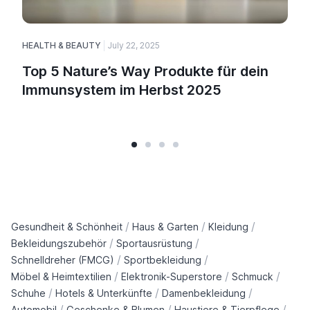
HEALTH & BEAUTY
July 22, 2025
Top 5 Nature’s Way Produkte für dein
Immunsystem im Herbst 2025
/
/
/
Gesundheit & Schönheit
Haus & Garten
Kleidung
/
/
Bekleidungszubehör
Sportausrüstung
/
/
Schnelldreher (FMCG)
Sportbekleidung
/
/
/
Möbel & Heimtextilien
Elektronik-Superstore
Schmuck
/
/
/
Schuhe
Hotels & Unterkünfte
Damenbekleidung
/
/
/
Automobil
Geschenke & Blumen
Haustiere & Tierpflege