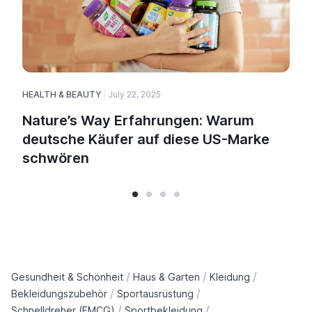
HEALTH & BEAUTY
July 22, 2025
H
Nature’s Way Erfahrungen: Warum
deutsche Käufer auf diese US-Marke
schwören
/
/
/
Gesundheit & Schönheit
Haus & Garten
Kleidung
/
/
Bekleidungszubehör
Sportausrüstung
/
/
Schnelldreher (FMCG)
Sportbekleidung