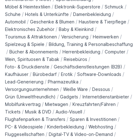
/
/
/
Möbel & Heimtextilien
Elektronik-Superstore
Schmuck
/
/
/
Schuhe
Hotels & Unterkünfte
Damenbekleidung
/
/
/
Automobil
Geschenke & Blumen
Haustiere & Tierpflege
/
/
Elektronisches Zubehör
Baby & Kleinkind
/
/
/
Tourismus & Attraktionen
Versicherung
Heimwerken
/
Spielzeug & Spiele
Bildung, Training & Personalbeschaffung
/
/
/
/
Bücher & Abonnements
Herrenbekleidung
Computer
/
/
Wein, Spirituosen & Tabak
Reisebüros
/
/
Foto- & Druckdienste
Geschäftsdienstleistungen (B2B)
/
/
/
/
Kaufhäuser
Bürobedarf
Erotik
Software-Downloads
/
/
Lead-Generierung
Pharmazeutika
/
/
/
Versorgungsunternehmen
Weiße Ware
Dessous
/
/
/
Grün (Umweltfreundlich)
Gadgets
Internetdienstanbieter
/
/
/
Mobilfunkvertrag
Mietwagen
Kreuzfahrten/Fähren
/
/
/
Tickets
Musik & DVD
Audio-Visuell
/
/
Flughafenparken & Transfers
Sparen & Investitionen
/
/
/
PC- & Videospiele
Kinderbekleidung
Webhosting
/
/
Fluggesellschaften
Digital-TV & Video-on-Demand