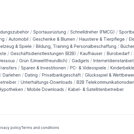
/
/
/
idungszubehör
Sportausrüstung
Schnelldreher (FMCG)
Sportb
/
/
/
/
ng
Automobil
Geschenke & Blumen
Haustiere & Tierpflege
El
/
/
ielzeug & Spiele
Bildung, Training & Personalbeschaffung
Büche
/
/
/
/
ste
Geschäftsdienstleistungen (B2B)
Kaufhäuser
Bürobedarf
/
/
/
Dessous
Grün (Umweltfreundlich)
Gadgets
Internetdienstanbiet
/
/
/
ransfers
Sparen & Investitionen
PC- & Videospiele
Kinderbekl
/
/
/
/
Darlehen
Dating
Privatbankgeschäft
Glücksspiel & Wettbewe
/
/
etreiber
Unterhaltungs-Downloads
B2B Telekommunikationsdie
/
/
Hypotheken
Mobile Downloads
Kabel- & Satellitenbetreiber
ivacy policy
Terms and conditions