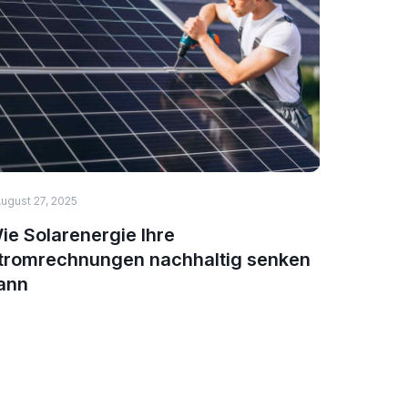
ugust 27, 2025
HEALTH & 
ie Solarenergie Ihre
Top 5 N
tromrechnungen nachhaltig senken
Immuns
ann