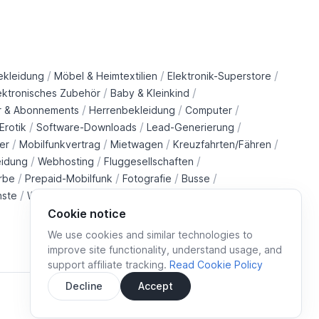
/
/
/
ekleidung
Möbel & Heimtextilien
Elektronik-Superstore
/
/
ektronisches Zubehör
Baby & Kleinkind
/
/
/
r & Abonnements
Herrenbekleidung
Computer
/
/
/
Erotik
Software-Downloads
Lead-Generierung
/
/
/
/
er
Mobilfunkvertrag
Mietwagen
Kreuzfahrten/Fähren
/
/
/
eidung
Webhosting
Fluggesellschaften
/
/
/
/
rbe
Prepaid-Mobilfunk
Fotografie
Busse
/
/
/
/
nste
Wohltätigkeitsorganisationen
Immobilien
Züge
Cookie notice
We use cookies and similar technologies to
improve site functionality, understand usage, and
support affiliate tracking.
Read Cookie Policy
Decline
Accept