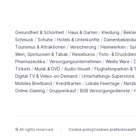
/
/
/
Gesundheit & Schönheit
Haus & Garten
Kleidung
Bekle
/
/
/
Schmuck
Schuhe
Hotels & Unterkünfte
Damenbekleidu
/
/
/
Tourismus & Attraktionen
Versicherung
Heimwerken
Sp
/
/
Wein, Spirituosen & Tabak
Reisebüros
Foto- & Druckdien
/
/
/
Pharmazeutika
Versorgungsunternehmen
Weiße Ware
/
/
/
Tickets
Musik & DVD
Audio-Visuell
Flughafenparken & T
/
Digital-TV & Video-on-Demand
Unterhaltungs-Superstore
/
/
/
Mobiles Breitband
Kreditkarten
Lokale Feiertage
Netzb
/
/
/
Online-Gaming
Gruppenkauf
B2B Versorgungsdienste
© All rights reserved.
Cookie policy
Cookies preferences
Pr