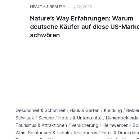
HEALTH & BEAUTY
July 22, 2025
Nature’s Way Erfahrungen: Warum
deutsche Käufer auf diese US-Mark
schwören
/
/
/
Gesundheit & Schönheit
Haus & Garten
Kleidung
Bekle
/
/
/
Schmuck
Schuhe
Hotels & Unterkünfte
Damenbekleidu
/
/
/
Tourismus & Attraktionen
Versicherung
Heimwerken
Sp
/
/
Wein, Spirituosen & Tabak
Reisebüros
Foto- & Druckdien