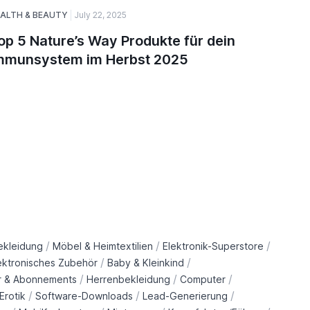
ALTH & BEAUTY
July 22, 2025
August 27,
op 5 Nature’s Way Produkte für dein
Wie Sol
mmunsystem im Herbst 2025
Stromr
kann
/
/
/
ekleidung
Möbel & Heimtextilien
Elektronik-Superstore
/
/
ektronisches Zubehör
Baby & Kleinkind
/
/
/
r & Abonnements
Herrenbekleidung
Computer
/
/
/
Erotik
Software-Downloads
Lead-Generierung