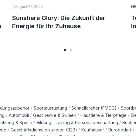
August 27, 2025
HE
Sunshare Glory: Die Zukunft der
T
e
Energie für Ihr Zuhause
I
/
/
/
idungszubehör
Sportausrüstung
Schnelldreher (FMCG)
Sportb
/
/
/
/
ng
Automobil
Geschenke & Blumen
Haustiere & Tierpflege
El
/
/
ielzeug & Spiele
Bildung, Training & Personalbeschaffung
Büche
/
/
/
/
ste
Geschäftsdienstleistungen (B2B)
Kaufhäuser
Bürobedarf