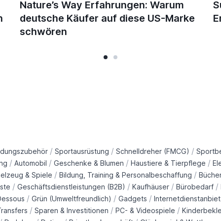
Nature’s Way Erfahrungen: Warum
S
n
deutsche Käufer auf diese US-Marke
E
schwören
/
/
/
idungszubehör
Sportausrüstung
Schnelldreher (FMCG)
Sportb
/
/
/
/
ng
Automobil
Geschenke & Blumen
Haustiere & Tierpflege
El
/
/
ielzeug & Spiele
Bildung, Training & Personalbeschaffung
Büche
/
/
/
/
ste
Geschäftsdienstleistungen (B2B)
Kaufhäuser
Bürobedarf
/
/
/
Dessous
Grün (Umweltfreundlich)
Gadgets
Internetdienstanbiet
/
/
/
ransfers
Sparen & Investitionen
PC- & Videospiele
Kinderbekl