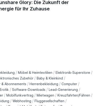
unshare Glory: Die Zukunft der
Top 5 N
nergie für Ihr Zuhause
Immuns
/
/
/
ekleidung
Möbel & Heimtextilien
Elektronik-Superstore
/
/
ektronisches Zubehör
Baby & Kleinkind
/
/
/
r & Abonnements
Herrenbekleidung
Computer
/
/
/
Erotik
Software-Downloads
Lead-Generierung
/
/
/
/
er
Mobilfunkvertrag
Mietwagen
Kreuzfahrten/Fähren
/
/
/
eidung
Webhosting
Fluggesellschaften