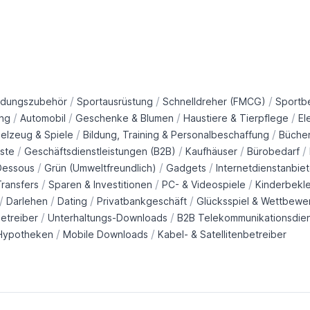
/
/
/
idungszubehör
Sportausrüstung
Schnelldreher (FMCG)
Sportb
/
/
/
/
ng
Automobil
Geschenke & Blumen
Haustiere & Tierpflege
El
/
/
ielzeug & Spiele
Bildung, Training & Personalbeschaffung
Büche
/
/
/
/
ste
Geschäftsdienstleistungen (B2B)
Kaufhäuser
Bürobedarf
/
/
/
Dessous
Grün (Umweltfreundlich)
Gadgets
Internetdienstanbiet
/
/
/
ransfers
Sparen & Investitionen
PC- & Videospiele
Kinderbekl
/
/
/
/
Darlehen
Dating
Privatbankgeschäft
Glücksspiel & Wettbewe
/
/
etreiber
Unterhaltungs-Downloads
B2B Telekommunikationsdie
/
/
Hypotheken
Mobile Downloads
Kabel- & Satellitenbetreiber