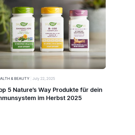
ALTH & BEAUTY
July 22, 2025
August 27,
op 5 Nature’s Way Produkte für dein
Sunshar
mmunsystem im Herbst 2025
Energie