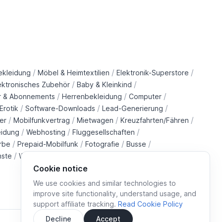
/
/
/
ekleidung
Möbel & Heimtextilien
Elektronik-Superstore
/
/
ektronisches Zubehör
Baby & Kleinkind
/
/
/
r & Abonnements
Herrenbekleidung
Computer
/
/
/
Erotik
Software-Downloads
Lead-Generierung
/
/
/
/
er
Mobilfunkvertrag
Mietwagen
Kreuzfahrten/Fähren
/
/
/
eidung
Webhosting
Fluggesellschaften
/
/
/
/
rbe
Prepaid-Mobilfunk
Fotografie
Busse
/
/
/
/
nste
Wohltätigkeitsorganisationen
Immobilien
Züge
Cookie notice
We use cookies and similar technologies to
improve site functionality, understand usage, and
support affiliate tracking.
Read Cookie Policy
Decline
Accept